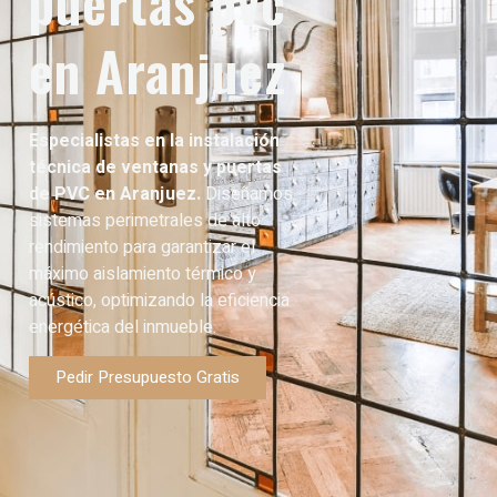
puertas pvc
en Aranjuez
Especialistas en la instalación
técnica de ventanas y puertas
de PVC en Aranjuez.
Diseñamos
sistemas perimetrales de alto
rendimiento para garantizar el
máximo aislamiento térmico y
acústico, optimizando la eficiencia
energética del inmueble.
Pedir Presupuesto Gratis