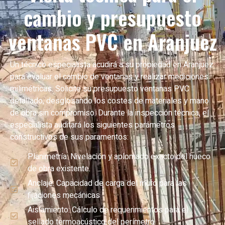
cambio y presupuesto
ventanas PVC en Aranjuez
Un técnico especialista acudirá a su propiedad en Aranjuez
para evaluar el cambio de ventanas y realizar mediciones
milimétricas. Solicite su presupuesto ventanas PVC
detallado, desglosando los costes de materiales y mano
de obra sin compromiso. Durante la inspección técnica, el
especialista auditará los siguientes parámetros
constructivos de sus paramentos:
Planimetría: Nivelación y aplomado exacto del hueco
de obra existente.
Anclaje: Capacidad de carga del muro para las
fijaciones mecánicas
Aislamiento: Cálculo de requerimientos para el
sellado termoacústico del perímetro